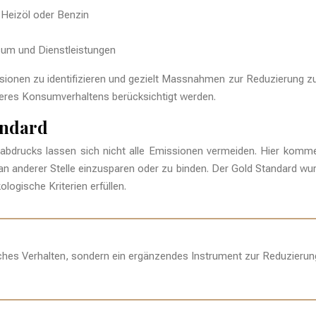
 Heizöl oder Benzin
nsum und Dienstleistungen
ssionen zu identifizieren und gezielt Massnahmen zur Reduzierung z
nseres Konsumverhaltens berücksichtigt werden.
andard
bdrucks lassen sich nicht alle Emissionen vermeiden. Hier komm
 an anderer Stelle einzusparen oder zu binden. Der Gold Standard wu
logische Kriterien erfüllen.
iches Verhalten, sondern ein ergänzendes Instrument zur Reduzieru