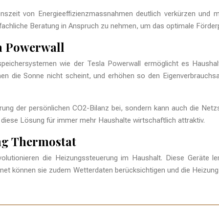
szeit von Energieeffizienzmassnahmen deutlich verkürzen und mach
achliche Beratung in Anspruch zu nehmen, um das optimale Förderpake
a Powerwall
eichersystemen wie der Tesla Powerwall ermöglicht es Haushalte
en die Sonne nicht scheint, und erhöhen so den Eigenverbrauchsant
rung der persönlichen CO2-Bilanz bei, sondern kann auch die Netzs
diese Lösung für immer mehr Haushalte wirtschaftlich attraktiv.
ing Thermostat
volutionieren die Heizungssteuerung im Haushalt. Diese Geräte l
net können sie zudem Wetterdaten berücksichtigen und die Heizung e