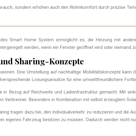
erbrauch, sondern erhöhen auch den Wohnkomfort durch präzise Tem
ssendes Smart Home System ermöglicht es, die Heizung mit and
tergeregelt werden, wenn ein Fenster geöffnet wird oder niemand zu
t und Sharing-Konzepte
sionen. Eine Umstellung auf nachhaltige Mobilitätskonzepte kann d
ielversprechende Lösungsansätze für eine umweltfreundlichere Fort
e in Bezug auf Reichweite und Ladeinfrastruktur gemacht. Mit sink
len Verbrenner. Besonders in Kombination mit selbst erzeugtem Sola
ring tragen dazu bei, den Individualverkehr zu reduzieren und die
e ein eigenes Fahrzeug besitzen zu müssen. Dadurch werden nicht nu